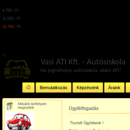
4.700,- Ft
11.000,- Ft
15.700,- Ft
">
Vasi ATI Kft. - Autósiskola
Ha jogosítvány, autósiskola, akkor ATI!
Bemutatkozás
Képzéseink
Áraink
Aktuális tanfolyam
megnyitók
Ügyfélfogadás
Tisztelt Ügyfeleink !