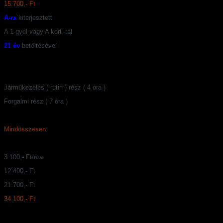
15.700,- Ft
A-ra
kiterjesztett
A 1-gyel vagy A korl.-tal
21 év
betöltésével
Járműkezelés ( rutin ) rész ( 4 óra )
Forgalmi rész ( 7 óra )
Mindösszesen:
3.100,- Ft/óra
12.400,- Ft
21.700,- Ft
34.100,- Ft