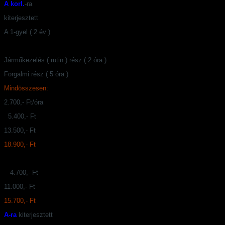
A korl.
-ra
kiterjesztett
A 1-gyel ( 2 év )
Járműkezelés ( rutin ) rész ( 2 óra )
Forgalmi rész ( 5 óra )
Mindösszesen:
2.700,- Ft/óra
5.400,- Ft
13.500,- Ft
18.900,- Ft
4.700,- Ft
11.000,- Ft
15.700,- Ft
A-ra
kiterjesztett