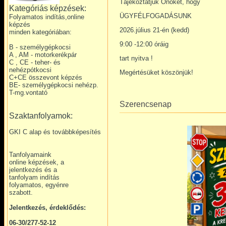
Tájékoztatjuk Önöket, hogy
Kategóriás képzések:
ÜGYFÉLFOGADÁSUNK
Folyamatos indítás,online
képzés
2026.július 21-én (kedd)
minden kategóriában:
9:00 -12:00 óráig
B - személygépkocsi
A , AM - motorkerékpár
tart nyitva !
C , CE - teher- és
nehézpótkocsi
Megértésüket köszönjük!
C+CE összevont képzés
BE- személygépkocsi nehézp.
T-mg.vontató
Szerencsenap
Szaktanfolyamok:
GKI C alap és továbbképesítés
Tanfolyamaink
online képzések, a
jelentkezés és a
tanfolyam indítás
folyamatos, egyénre
szabott.
Jelentkezés, érdeklődés:
06-30/277-52-12