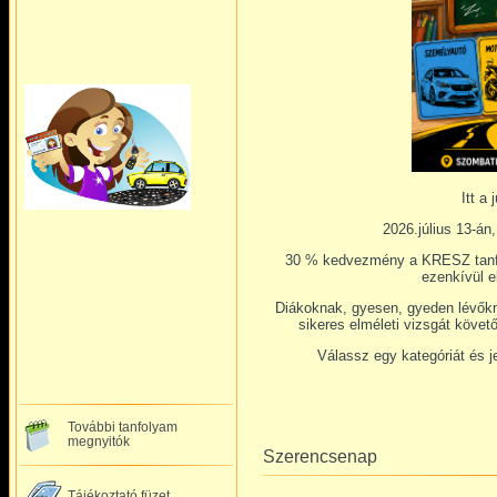
Itt a 
2026.július 13-án
30 % kedvezmény a KRESZ tanfo
ezenkívül el
Diákoknak, gyesen, gyeden lévőkne
sikeres elméleti vizsgát követ
Válassz egy kategóriát és 
További tanfolyam
megnyitók
Szerencsenap
Tájékoztató füzet