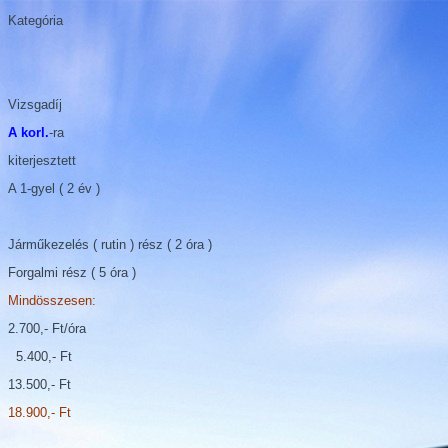
Kategória
Vizsgadíj
A korl.
-ra
kiterjesztett
A 1-gyel ( 2 év )
Járműkezelés ( rutin ) rész ( 2 óra )
Forgalmi rész ( 5 óra )
Mindösszesen:
2.700,- Ft/óra
5.400,- Ft
13.500,- Ft
18.900,- Ft