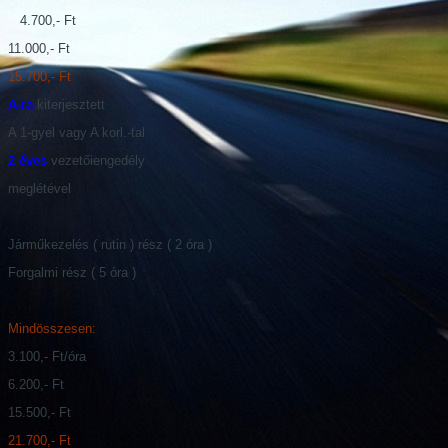
4.700,- Ft
11.000,- Ft
15.700,- Ft
A-ra
kiterjesztett
A 1-gyel vagy A korl.-tal
2 éves
vezetőiengedély
meglétével
Járműkezelés ( rutin ) rész ( 2 óra )
Forgalmi rész ( 5 óra )
Mindösszesen:
3.100,- Ft/óra
6.200,- Ft
15.500,- Ft
21.700,- Ft