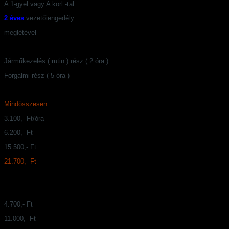
A 1-gyel vagy A korl.-tal
2 éves
vezetőiengedély
meglétével
Járműkezelés ( rutin ) rész ( 2 óra )
Forgalmi rész ( 5 óra )
Mindösszesen:
3.100,- Ft/óra
6.200,- Ft
15.500,- Ft
21.700,- Ft
4.700,- Ft
11.000,- Ft