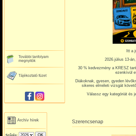
Itt a 
További tanfolyam
2026.július 13-án
megnyitók
30 % kedvezmény a KRESZ tanfo
ezenkívül el
Tájékoztató füzet
Diákoknak, gyesen, gyeden lévőkne
sikeres elméleti vizsgát követ
Válassz egy kategóriát és 
Archív hírek
Szerencsenap
Szűrés: