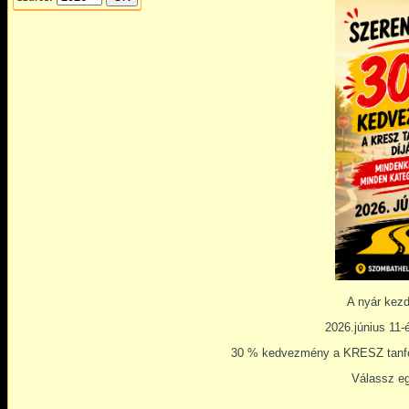
A nyár kezd
2026.június 11-
30 % kedvezmény a KRESZ tanfol
Válassz eg