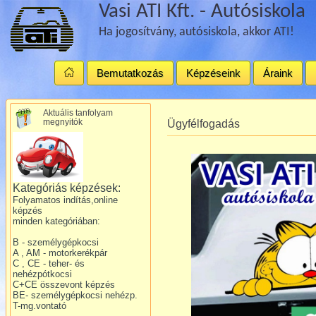
Vasi ATI Kft. - Autósiskola
Ha jogosítvány, autósiskola, akkor ATI!
Bemutatkozás
Képzéseink
Áraink
Aktuális tanfolyam
megnyitók
Ügyfélfogadás
Kategóriás képzések:
Folyamatos indítás,online
képzés
minden kategóriában:
B - személygépkocsi
A , AM - motorkerékpár
C , CE - teher- és
nehézpótkocsi
C+CE összevont képzés
BE- személygépkocsi nehézp.
T-mg.vontató