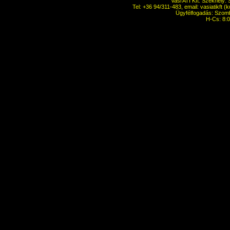
Vasi ATI Kft. Székhely:
Tel: +36 94/311-483, email: vasiatikft 
Ügyfélfogadás: Szomba
H-Cs: 8:0