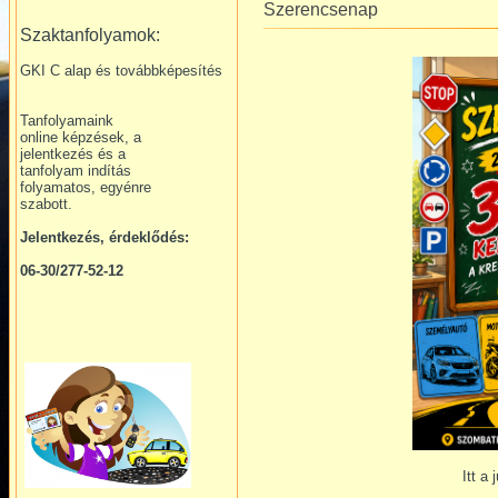
Szerencsenap
Szaktanfolyamok:
GKI C alap és továbbképesítés
Tanfolyamaink
online képzések, a
jelentkezés és a
tanfolyam indítás
folyamatos, egyénre
szabott.
Jelentkezés, érdeklődés:
06-30/277-52-12
Itt a 