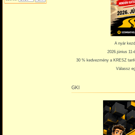
A nyár kezd
2026.június 11-
30 % kedvezmény a KRESZ tanfol
Válassz eg
GKI