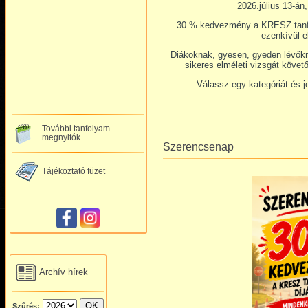
2026.július 13-án
30 % kedvezmény a KRESZ tanfo
ezenkívül el
Diákoknak, gyesen, gyeden lévőkne
sikeres elméleti vizsgát követ
Válassz egy kategóriát és 
További tanfolyam
megnyitók
Szerencsenap
Tájékoztató füzet
Archív hírek
Szűrés: