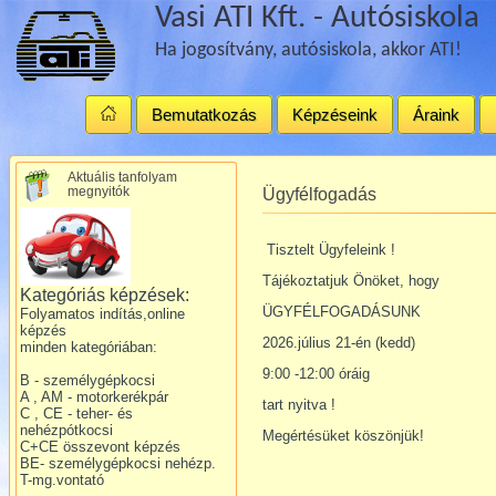
Vasi ATI Kft. - Autósiskola
Ha jogosítvány, autósiskola, akkor ATI!
Bemutatkozás
Képzéseink
Áraink
Aktuális tanfolyam
megnyitók
Ügyfélfogadás
Tisztelt Ügyfeleink !
Tájékoztatjuk Önöket, hogy
Kategóriás képzések:
ÜGYFÉLFOGADÁSUNK
Folyamatos indítás,online
képzés
2026.július 21-én (kedd)
minden kategóriában:
9:00 -12:00 óráig
B - személygépkocsi
A , AM - motorkerékpár
tart nyitva !
C , CE - teher- és
nehézpótkocsi
Megértésüket köszönjük!
C+CE összevont képzés
BE- személygépkocsi nehézp.
T-mg.vontató