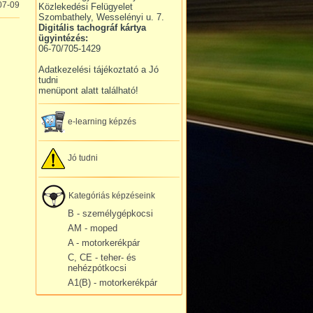
07-09
Közlekedési Felügyelet
Szombathely, Wesselényi u. 7.
Digitális tachográf kártya
ügyintézés:
06-70/705-1429
Adatkezelési tájékoztató a Jó
tudni
menüpont alatt található!
e-learning képzés
Jó tudni
Kategóriás képzéseink
B - személygépkocsi
AM - moped
A - motorkerékpár
C, CE - teher- és
nehézpótkocsi
A1(B) - motorkerékpár