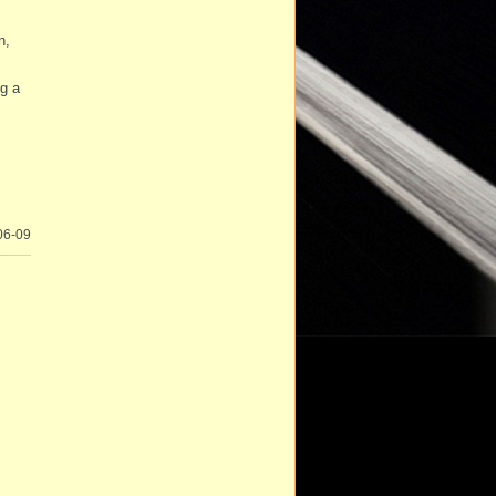
n,
g a
06-09