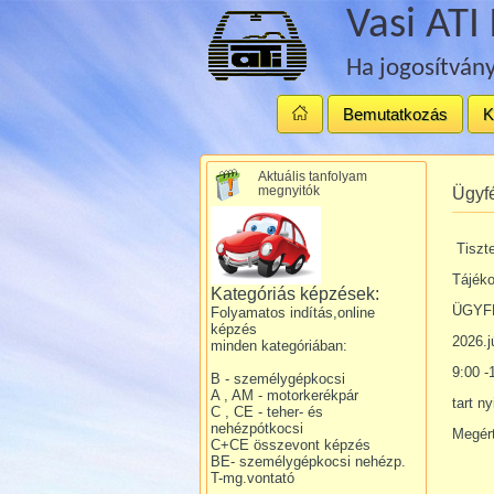
Vasi ATI 
Ha jogosítvány
Bemutatkozás
K
Aktuális tanfolyam
megnyitók
Ügyf
Tiszte
Tájéko
Kategóriás képzések:
ÜGYF
Folyamatos indítás,online
képzés
2026.j
minden kategóriában:
9:00 -
B - személygépkocsi
A , AM - motorkerékpár
tart ny
C , CE - teher- és
nehézpótkocsi
Megér
C+CE összevont képzés
BE- személygépkocsi nehézp.
T-mg.vontató