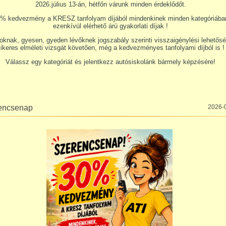
2026.július 13-án, hétfőn várunk minden érdeklődőt.
 % kedvezmény a KRESZ tanfolyam díjából mindenkinek minden kategóriába
ezenkívül elérhető árú gyakorlati díjak !
oknak, gyesen, gyeden lévőknek jogszabály szerinti visszaigénylési lehetősé
ikeres elméleti vizsgát követően, még a kedvezményes tanfolyami díjból is !
Válassz egy kategóriát és jelentkezz autósiskolánk bármely képzésére!
encsenap
2026-