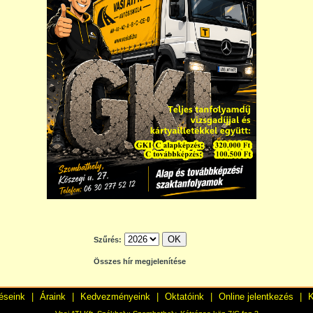
Szűrés:
Összes hír megjelenítése
éseink
|
Áraink
|
Kedvezményeink
|
Oktatóink
|
Online jelentkezés
|
K