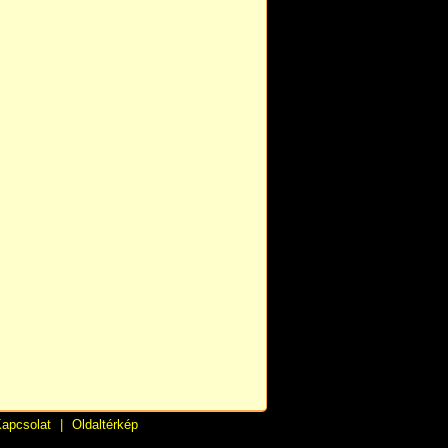
apcsolat
|
Oldaltérkép