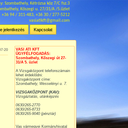
y: Szombathely, Kétrózsa köz 7/C fsz.3
mbathely, Kőszegi u. 27/31/A /5.üzlet
+36 94 / 311-483, +36 30 / 277-5212
vasiatikft@gmail.com
e jelentkezés
Kapcsolat
VASI ATI KFT
07-20
ÜGYFÉLFOGADÁS:
Szombathely, Kőszegi út 27-
31/A 5. üzlet
A Vizsgaközpont telefonszámain
lehet érdeklődni:
Vizsgaközpont címe:
Szombathely, Wesselényi u. 7.
VIZSGAKÖZPONT (KAV):
Vizsgáztatás, utánképzés
0630/265-2770
0630/265-8733
0630/265-9040 (pénztár)
Vas vármegyei Kormányhivatal