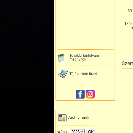
30
Diák
s
További tanfolyam
megnyitók
Szer
Tájékoztató füzet
Archív hírek
Szűrés: