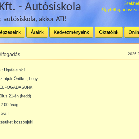
Kft. - Autósiskola
Székhel
Ügyfélfogadás: Szo
, autósiskola, akkor ATI!
épzéseink
Áraink
Kedvezményeink
Oktatóink
Onlin
élfogadás
2026-
lt Ügyfeleink !
ztatjuk Önöket, hogy
ÉLFOGADÁSUNK
úlius 21-én (kedd)
12:00 óráig
itva !
tésüket köszönjük!