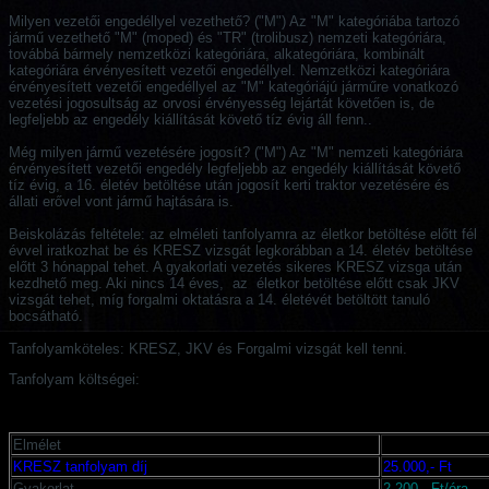
Milyen vezetői engedéllyel vezethető? ("M") Az "M" kategóriába tartozó
jármű vezethető "M" (moped) és "TR" (trolibusz) nemzeti kategóriára,
továbbá bármely nemzetközi kategóriára, alkategóriára, kombinált
kategóriára érvényesített vezetői engedéllyel. Nemzetközi kategóriára
érvényesített vezetői engedéllyel az "M" kategóriájú járműre vonatkozó
vezetési jogosultság az orvosi érvényesség lejártát követően is, de
legfeljebb az engedély kiállítását követő tíz évig áll fenn..
Még milyen jármű vezetésére jogosít? ("M") Az "M" nemzeti kategóriára
érvényesített vezetői engedély legfeljebb az engedély kiállítását követő
tíz évig, a 16. életév betöltése után jogosít kerti traktor vezetésére és
állati erővel vont jármű hajtására is.
Beiskolázás feltétele: az elméleti tanfolyamra az életkor betöltése előtt fél
évvel iratkozhat be és KRESZ vizsgát legkorábban a 14. életév betöltése
előtt 3 hónappal tehet. A gyakorlati vezetés sikeres KRESZ vizsga után
kezdhető meg. Aki nincs 14 éves, az életkor betöltése előtt csak JKV
vizsgát tehet, míg forgalmi oktatásra a 14. életévét betöltött tanuló
bocsátható.
Tanfolyamköteles: KRESZ, JKV és Forgalmi vizsgát kell tenni.
Tanfolyam költségei:
Elmélet
KRESZ tanfolyam díj
25.000,- Ft
Gyakorlat
2.200,- Ft/óra