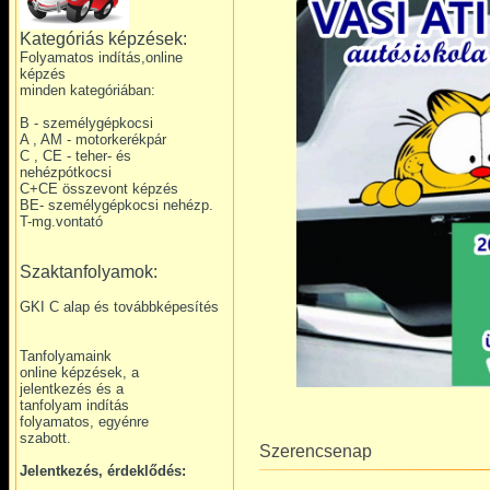
Kategóriás képzések:
Folyamatos indítás,online
képzés
minden kategóriában:
B - személygépkocsi
A , AM - motorkerékpár
C , CE - teher- és
nehézpótkocsi
C+CE összevont képzés
BE- személygépkocsi nehézp.
T-mg.vontató
Szaktanfolyamok:
GKI C alap és továbbképesítés
Tanfolyamaink
online képzések, a
jelentkezés és a
tanfolyam indítás
folyamatos, egyénre
szabott.
Szerencsenap
Jelentkezés, érdeklődés: