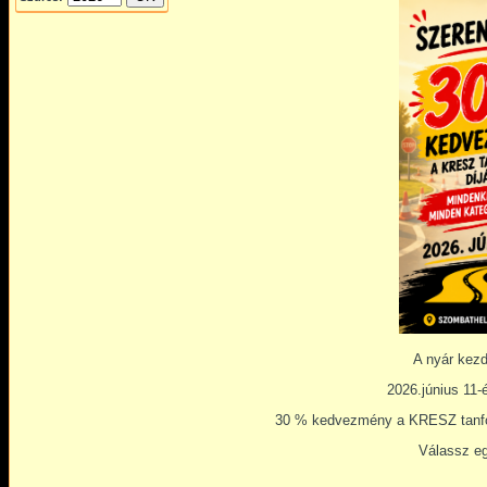
A nyár kezd
2026.június 11-
30 % kedvezmény a KRESZ tanfol
Válassz eg