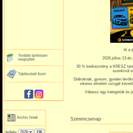
Itt a 
További tanfolyam
2026.július 13-án
megnyitók
30 % kedvezmény a KRESZ tanfo
ezenkívül el
Tájékoztató füzet
Diákoknak, gyesen, gyeden lévőkne
sikeres elméleti vizsgát követ
Válassz egy kategóriát és 
Archív hírek
Szerencsenap
Szűrés: