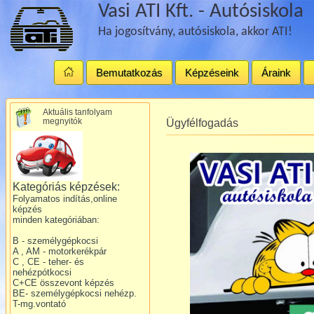
Vasi ATI Kft. - Autósiskola
Ha jogosítvány, autósiskola, akkor ATI!
Bemutatkozás
Képzéseink
Áraink
Aktuális tanfolyam
megnyitók
Ügyfélfogadás
Kategóriás képzések:
Folyamatos indítás,online
képzés
minden kategóriában:
B - személygépkocsi
A , AM - motorkerékpár
C , CE - teher- és
nehézpótkocsi
C+CE összevont képzés
BE- személygépkocsi nehézp.
T-mg.vontató